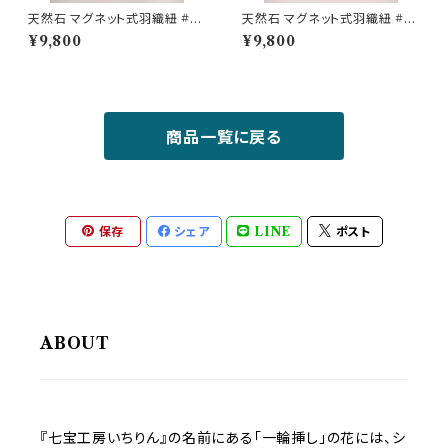
天然石 マグネット式羽織紐 #0
天然石 マグネット式羽織紐 #07
5 / 着物小物 / ネイビー / 水晶
/ 着物小物 / ブルー / 水晶
¥9,800
¥9,800
商品一覧に戻る
保存
シェア
LINE
ポスト
ABOUT
『七宝工房いちりん』の名前にある「一輪挿し」の花には、シ