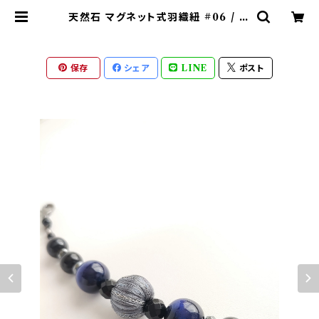
天然石 マグネット式羽織紐 #06 / 着
物小物 / ブルー | 七宝工房いちりん
保存
シェア
LINE
ポスト